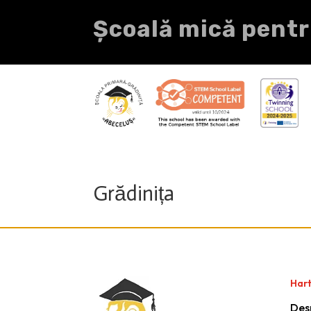
Școală mică pentr
Grădinița
Hart
Des