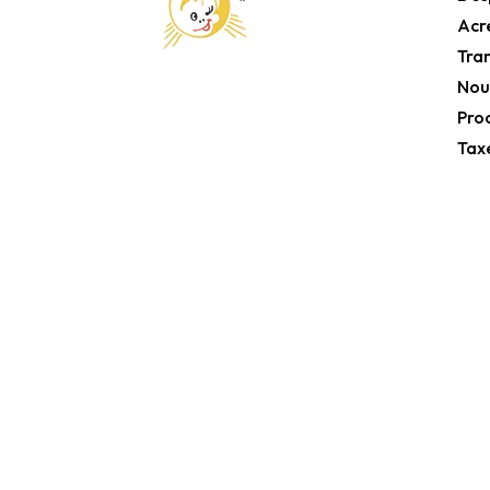
Acr
Tra
Nou
Pro
Tax