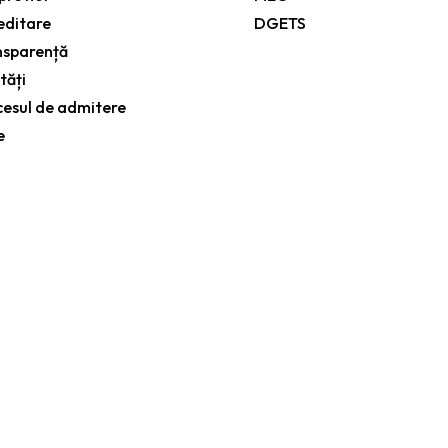
editare
DGETS
nsparență
tăți
cesul de admitere
e