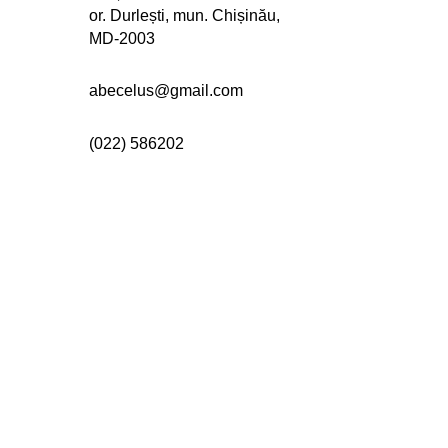
or. Durlești, mun. Chișinău,
MD-2003
abecelus@gmail.com
(022)
586202