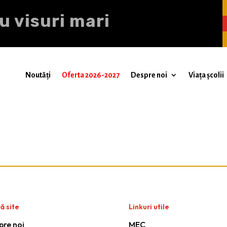
u visuri mari
Noutăți
Oferta 2026-2027
Despre noi
Viața școlii
ă site
Linkuri utile
pre noi
MEC