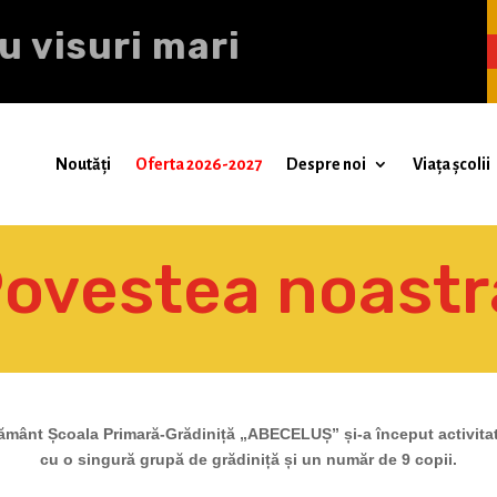
u visuri mari
Noutăți
Oferta 2026-2027
Despre noi
Viața școlii
ovestea noastr
ățământ Școala Primară-Grădiniță „ABECELUȘ” și-a început activita
cu o singură grupă de grădiniță și un număr de 9 copii.