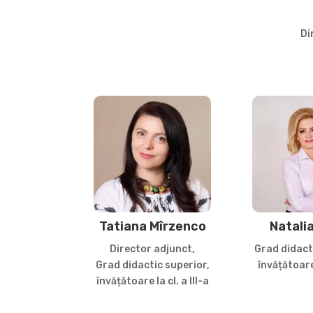
Di
Tatiana Mîrzenco
Natali
Director adjunct,
Grad didact
Grad didactic superior,
învățătoare 
învățătoare la cl. a III-a