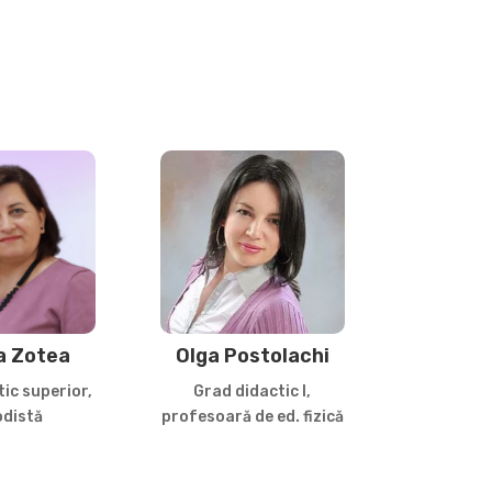
a Zotea
Olga Postolachi
ic superior,
Grad didactic I,
distă
profesoară de ed. fizică