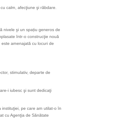
e cu calm, afecţiune şi răbdare.
uă nivele şi un spațiu generos de
mplasate într-o construcţie nouă
i, este amenajată cu locuri de
ector, stimulativ, departe de
re-i iubesc şi sunt dedicaţi
nstituţiei, pe care am utilat-o în
nat cu Agenţia de Sănătate