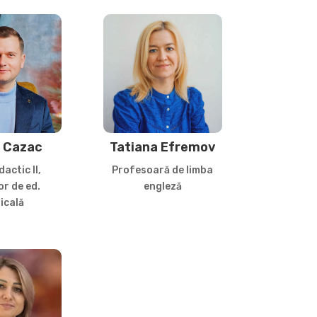
 Cazac
Tatiana Efremov
actic II,
Profesoară de limba
r de ed.
engleză
icală