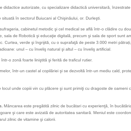
re didactice autorizate, cu specializare didactică universitară, înzestrat
ituată în sectorul Buiucani al Chişinăului, or. Durleşti.
sufrageria, cabinetul metodic şi cel medical se află într-o clădire cu do
e, sala de Robotică şi educaţie digitală, precum şi sala de sport sunt a
ic. Curtea, verde şi îngrijită, cu o suprafaţă de peste 3.000 metri pătraț
oane: unul – cu înveliş natural şi altul – cu înveliş artificial.
tr-o zonă foarte liniştită şi ferită de traficul rutier.
melor, într-un castel al copilăriei şi se dezvoltă într-un mediu cald, prot
locul unde copiii vin cu plăcere şi sunt primiţi cu dragoste de oameni ca
e.
Mâncarea este pregătită zilnic de bucătari cu experienţă, în bucătăria i
igoare şi care este avizată de autoritatea sanitară. Meniul este coordo
rul zilnic de vitamine şi calorii.