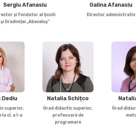
Sergiu Afanasiu
Galina Afanasiu
rector și fondator al Școlii
Director administrativ
și Grădiniței „Abeceluș”
a Dediu
Natalia Schițco
Natali
ic superior,
Grad didactic superior,
Grad didact
la cl. a I-a
profesoară de
meto
programare