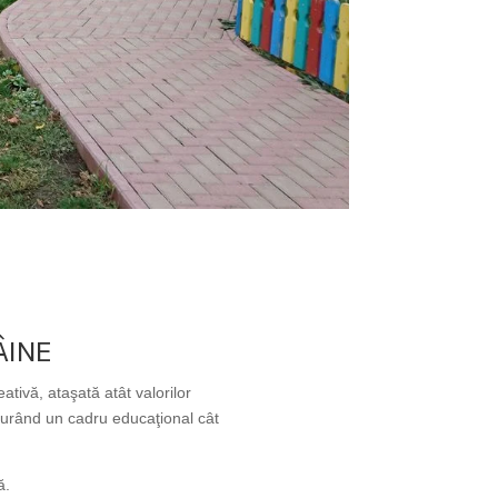
ÂINE
tivă, ataşată atât valorilor
igurând un cadru educaţional cât
ă.