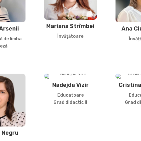
Mariana Strîmbei
 Arsenii
Ana Ci
Învățătoare
ă de limba
Învăț
leză
Nadejda Vizir
Cristin
Educatoare
Educ
Grad didactic II
Grad di
a Negru