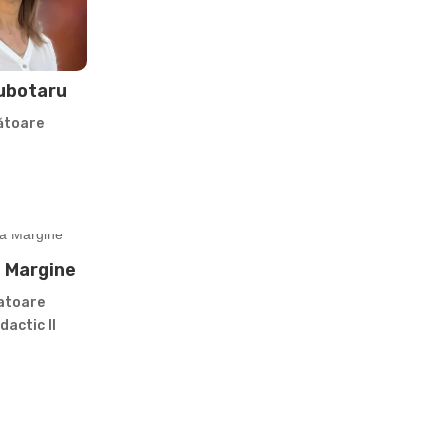
ubotaru
ătoare
a Margine
atoare
dactic II