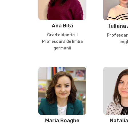
Ana Bița
Iuliana
Grad didactic II
Profesoar
Profesoară de limba
eng
germană
Maria Boaghe
Natali