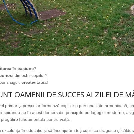
ățarea
în
pasiune
?
 curioși
din ochii copiilor?
spuns sigur:
creativitatea
!
SUNT OAMENII DE SUCCES AI ZILEI DE M
l primar şi preşcolar formează copiilor o personalitate armonioasă, crea
, inspirându-se în acest demers din principiile pedagogiei moderne, as
o pregătire fundamentală pentru viaţă.
xcelenţa în educaţie şi să înconjurăm toţi copiii cu dragoste şi căldur