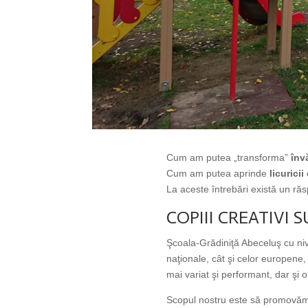
Cum am putea „transforma”
înv
Cum am putea aprinde
licuricii
La aceste întrebări există un ră
COPIII CREATIVI 
Şcoala-Grădiniţă Abeceluş cu nive
naţionale, cât şi celor europene
mai variat şi performant, dar şi 
Scopul nostru este să promovăm e