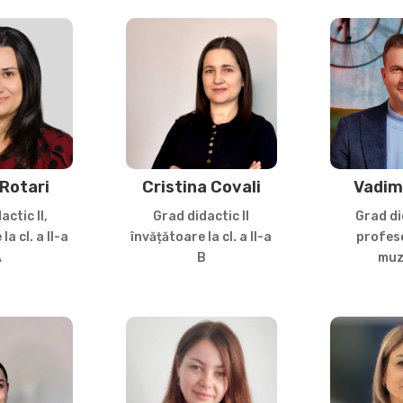
 Rotari
Cristina Covali
Vadim
actic II,
Grad didactic II
Grad did
la cl. a II-a
învățătoare la cl. a II-a
profeso
A
B
muz