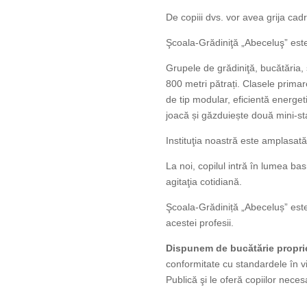
De copiii dvs. vor avea grija cad
Şcoala-Grădiniţă „Abeceluş” este s
Grupele de grădiniţă, bucătăria, 
800 metri pătrați. Clasele primar
de tip modular, eficientă energet
joacă și găzduiește două mini-stadi
Instituţia noastră este amplasată în
La noi, copilul intră în lumea bas
agitaţia cotidiană.
Şcoala-Grădiniță „Abeceluș” este 
acestei profesii.
Dispunem de bucătărie propri
conformitate cu standardele în v
Publică şi le oferă copiilor necesa