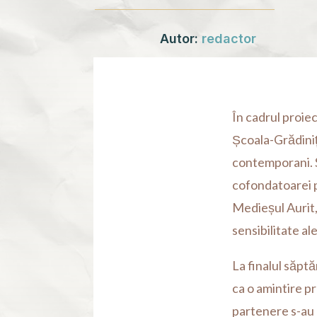
Autor:
redactor
În cadrul proie
Școala-Grădiniț
contemporani. S
cofondatoarei p
Medieșul Aurit,
sensibilitate al
La finalul săptă
ca o amintire pr
partenere s-au 