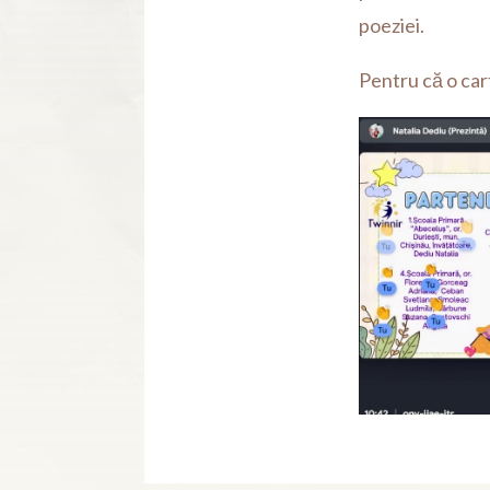
poeziei.
Pentru că o car