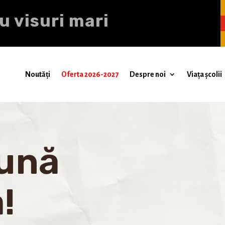
u visuri mari
Noutăți
Oferta 2026-2027
Despre noi
Viața școlii
bună
!