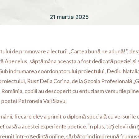
21 martie 2025
ctului de promovare a lecturii „Cartea bună ne adună!”, des
ă Abecelus, săptămâna aceasta a fost dedicată poeziei și sc
ub îndrumarea coordonatorului proiectului, Dediu Natalia,
roiectului, Rusz Delia Corina, de la Școala Profesională 
 România, copiii au descoperit cu entuziasm versurile pline
e poetei Petronela Vali Slavu.
mânii, fiecare elev a primit o diplomă specială cu versurile
ețioasă a acestei experiențe poetice. În plus, toți elevii din 
reunit într-o ședință online, sărbătorind împreună frumuseț