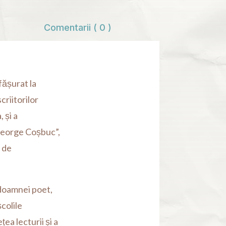
Comentarii ( 0 )
fășurat la
riitorilor
 și a
„George Coșbuc”,
 de
 doamnei poet,
școlile
ea lecturii și a