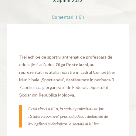
8 aprilie 2023
Comentarii ( 0 )
Trei echipe de sportivi antrenați de profesoara de
educație fizică, dna
Olga Postolachi
, au
reprezentat instituția noastră în cadrul Competiției
Municipale „Sportlandia”, desfășurate în perioada 3-
7 aprilie a.c. și organizate de Federația Sportului
Școlar din Republica Moldova.
Elevii clasei a III-a, în cadrul proiectului de joc
„Ștafete Sportive” și-au adjudecat diplomele de
învingători si detinători ai locului al III-lea.