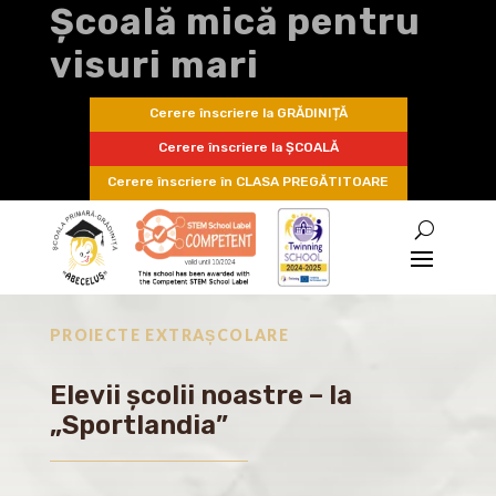
Școală mică pentru
visuri mari
Cerere înscriere la GRĂDINIȚĂ
Cerere înscriere la ȘCOALĂ
Cerere înscriere în CLASA PREGĂTITOARE
PROIECTE EXTRAȘCOLARE
Elevii școlii noastre – la
„Sportlandia”