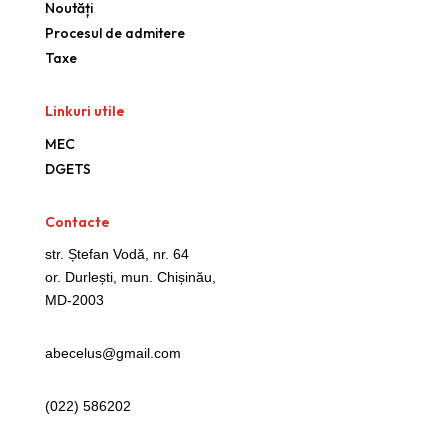
Noutăți
Procesul de admitere
Taxe
Linkuri utile
MEC
DGETS
Contacte
str. Ștefan Vodă, nr. 64
or. Durlești, mun. Chișinău,
MD-2003
abecelus@gmail.com
(022)
586202