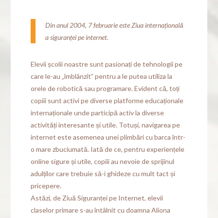
Din anul 2004, 7 februarie este Ziua internațională
a siguranței pe internet.
Elevii școlii noastre sunt pasionați de tehnologii pe
care le-au „îmblânzit” pentru a le putea utiliza la
orele de robotică sau programare. Evident că, toți
copiii sunt activi pe diverse platforme educaționale
internaționale unde participă activ la diverse
activități interesante și utile. Totuși, navigarea pe
internet este asemenea unei plimbări cu barca într-
o mare zbuciumată. Iată de ce, pentru experiențele
online sigure și utile, copiii au nevoie de sprijinul
adulților care trebuie să-i ghideze cu mult tact și
pricepere.
Astăzi, de Ziuă Siguranței pe Internet, elevii
claselor primare s-au întâlnit cu doamna Aliona