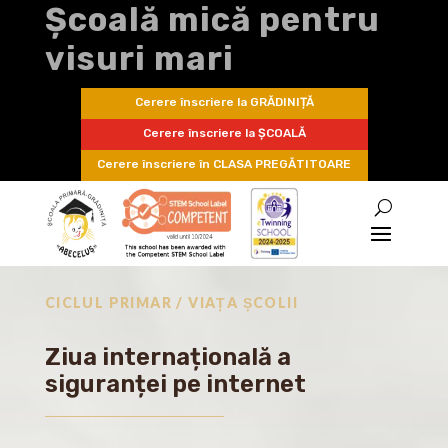
Școală mică pentru
visuri mari
Cerere înscriere la GRĂDINIȚĂ
Cerere înscriere la ȘCOALĂ
Cerere înscriere în CLASA PREGĂTITOARE
CICLUL PRIMAR / VIAȚA ȘCOLII
Ziua internațională a
siguranței pe internet