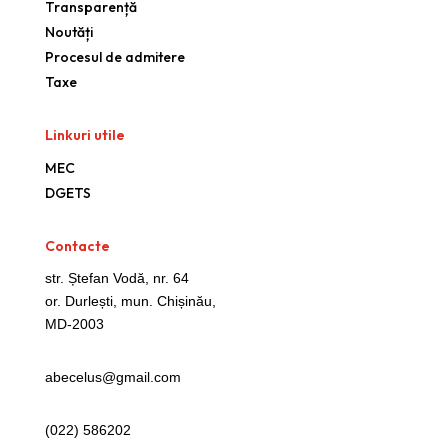
Transparență
Noutăți
Procesul de admitere
Taxe
Linkuri utile
MEC
DGETS
Contacte
str. Ștefan Vodă, nr. 64
or. Durlești, mun. Chișinău,
MD-2003
abecelus@gmail.com
(022)
586202