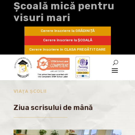
Școală mică pentru
visuri mari
Cerere înscriere la GRĂDINIȚĂ
Cerere înscriere la ȘCOALĂ
Cerere înscriere în CLASA PREGĂTITOARE
VIAȚA ȘCOLII
Ziua scrisului de mână